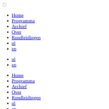
Home
Programma
Archief
Over
Rondleidingen
nl
en
nl
en
Home
Programma
Archief
Over
Rondleidingen
nl
en