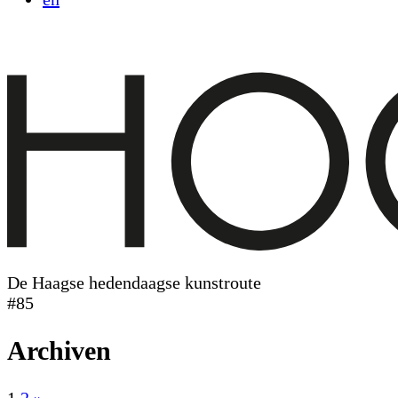
De Haagse hedendaagse kunstroute
#85
Archiven
1
2
»