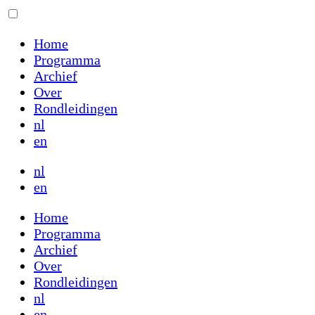
Home
Programma
Archief
Over
Rondleidingen
nl
en
nl
en
Home
Programma
Archief
Over
Rondleidingen
nl
en