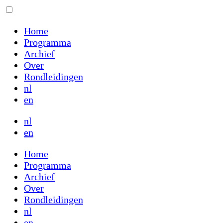
Home
Programma
Archief
Over
Rondleidingen
nl
en
nl
en
Home
Programma
Archief
Over
Rondleidingen
nl
en